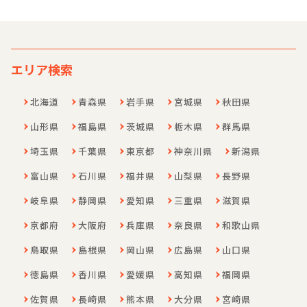
トイレ
エアコン
ベッド
女性専用
エリア検索
男性専用
防音
北海道
青森県
岩手県
宮城県
秋田県
学割プラン
山形県
福島県
茨城県
栃木県
群馬県
２人入居可
埼玉県
千葉県
東京都
神奈川県
新潟県
インターネット無料
専用バス付き
富山県
石川県
福井県
山梨県
長野県
家具付き
岐阜県
静岡県
愛知県
三重県
滋賀県
ペットOK
京都府
大阪府
兵庫県
奈良県
和歌山県
買い物便利
鳥取県
島根県
岡山県
広島県
山口県
賑やかOK
共用費用0円
徳島県
香川県
愛媛県
高知県
福岡県
セキュリティ設備
佐賀県
長崎県
熊本県
大分県
宮崎県