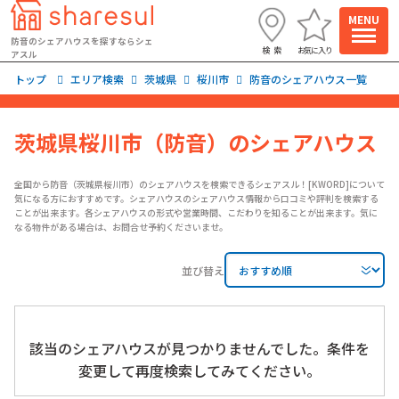
閲覧履歴
お気に入り
エリアから探す
防音のシェアハウスを探すならシェ
検索
お気に入り
最寄りの物件を探す
アスル
トップ
エリア検索
茨城県
桜川市
防音のシェアハウス一覧
駅から探す
茨城県桜川市（防音）のシェアハウス
こだわりから探す
全国から防音（茨城県桜川市）のシェアハウスを検索できるシェアスル！[KWORD]について
気になる方におすすめです。シェアハウスのシェアハウス情報から口コミや評判を検索する
ことが出来ます。各シェアハウスの形式や営業時間、こだわりを知ることが出来ます。気に
なる物件がある場合は、お問合せ予約くださいませ。
路線から探す
エリアで探す
並び替え
こだわり条件から絞り込む
駅近
該当のシェアハウスが見つかりませんでした。条件を
個室
変更して再度検索してみてください。
駐車場